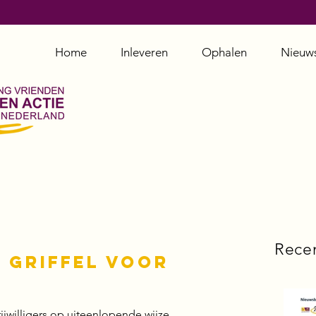
Home
Inleveren
Ophalen
Nieuw
Rece
n griffel voor
jwilligers op uiteenlopende wijze 