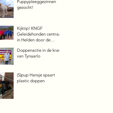
Puppypleeggezinnen
gezocht!
Kijktip! KNGF
Geleidehonden centraal
in Helden door de
modder VIPS
Doppenactie in de krant
van Tynaarlo
(S)pup Hansje spaart
plastic doppen