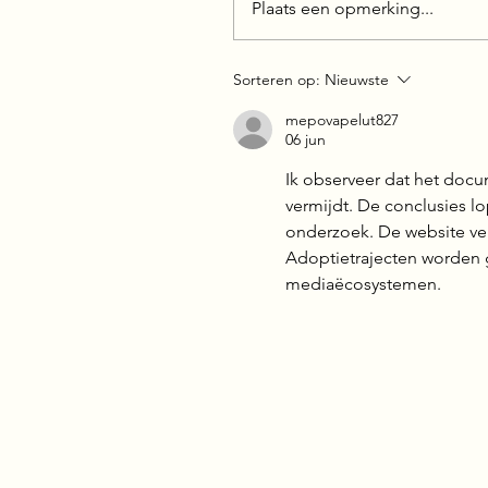
Plaats een opmerking...
Sorteren op:
Nieuwste
mepovapelut827
06 jun
Ik observeer dat het docum
vermijdt. De conclusies l
onderzoek. De website ver
Adoptietrajecten worden g
mediaëcosystemen.