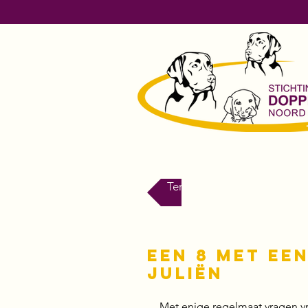
Terug naar Nieuws
Een 8 met ee
Juliën
Met enige regelmaat vragen vri