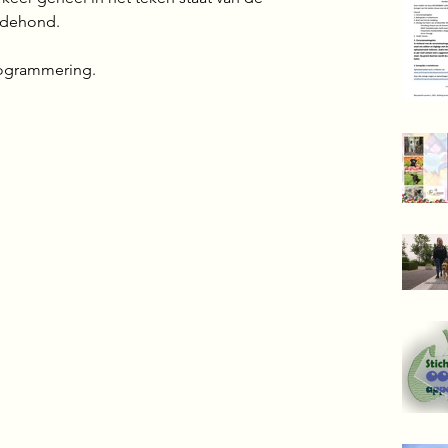
idehond.
rogrammering. 