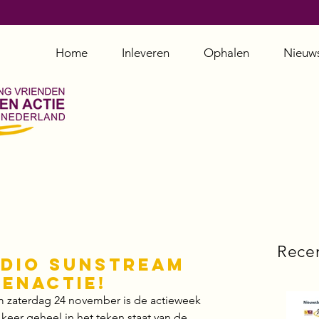
Home
Inleveren
Ophalen
Nieuw
Rece
adio Sunstream
enactie!
m zaterdag 24 november is de actieweek 
 keer geheel in het teken staat van de 