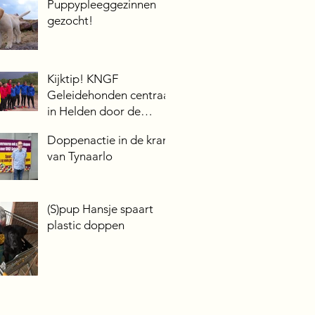
Puppypleeggezinnen
gezocht!
Kijktip! KNGF
Geleidehonden centraal
in Helden door de
modder VIPS
Doppenactie in de krant
van Tynaarlo
(S)pup Hansje spaart
plastic doppen