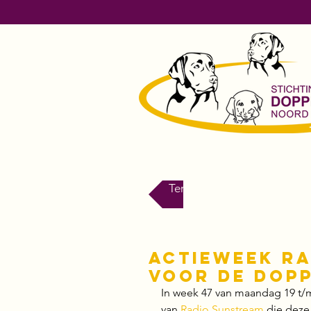
Terug naar Nieuws
Actieweek R
voor de dopp
In week 47 van maandag 19 t/
van 
Radio Sunstream
 die deze